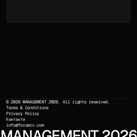
ікери
ограма
ікери
кація
ограма
єстрація
кація
єстрація
© 2026 MANAGEMENT 2026. All rights reserved.
Terms & Conditions
Privacy Policy
Контакти
info@forumcv.com
MANAGEMENT 2026